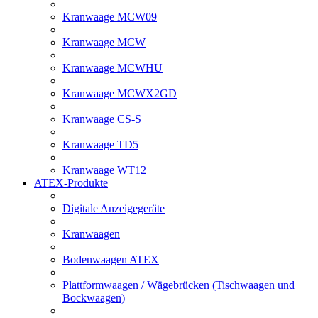
Kranwaage MCW09
Kranwaage MCW
Kranwaage MCWHU
Kranwaage MCWX2GD
Kranwaage CS-S
Kranwaage TD5
Kranwaage WT12
ATEX-Produkte
Digitale Anzeigegeräte
Kranwaagen
Bodenwaagen ATEX
Plattformwaagen / Wägebrücken (Tischwaagen und
Bockwaagen)