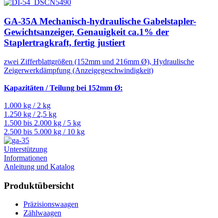
GA-35A Mechanisch-hydraulische Gabelstapler-
Gewichtsanzeiger, Genauigkeit ca.1% der
Staplertragkraft, fertig justiert
zwei Zifferblattgrößen (152mm und 216mm Ø), Hydraulische
Zeigerwerkdämpfung (Anzeigegeschwindigkeit)
Kapazitäten / Teilung bei 152mm Ø:
1.000 kg / 2 kg
1.250 kg / 2,5 kg
1.500 bis 2.000 kg / 5 kg
2.500 bis 5.000 kg / 10 kg
Unterstützung
Informationen
Anleitung und Katalog
Produktübersicht
Präzisionswaagen
Zählwaagen