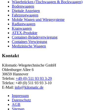
Wägebrücken (Tischwaagen & Bockwaagen)
Bodenwaagen
Digitale Anzeigen
Fahrzeugwaagen
Mobile Wagen und Wiegesysteme
Radlastwaagen
Kranwaagen
ATEX-Produkte
Container-Beladeverwiegung
Container-Verwiegung
Medizinische Waagen
Kontakt
Kilomatic-Wiegetechnische GmbH
Oldenburger Allee 6
30659 Hannover
Telefon:
+49 (0) 511 93 93 3-29
Telefax: +49 (0) 511 93 93 3-10
E-Mail:
info@kilomatic.de
Impressum
Datenschutz
AGB
Sitemap