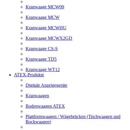
Kranwaage MCW09
Kranwaage MCW
Kranwaage MCWHU
Kranwaage MCWX2GD
Kranwaage CS-S
Kranwaage TD5
Kranwaage WT12
ATEX-Produkte
Digitale Anzeigegeräte
Kranwaagen
Bodenwaagen ATEX
Plattformwaagen / Wägebrücken (Tischwaagen und
Bockwaagen)