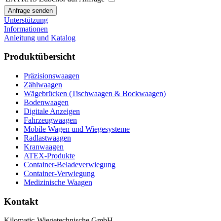
Unterstützung
Informationen
Anleitung und Katalog
Produktübersicht
Präzisionswaagen
Zählwaagen
Wägebrücken (Tischwaagen & Bockwaagen)
Bodenwaagen
Digitale Anzeigen
Fahrzeugwaagen
Mobile Wagen und Wiegesysteme
Radlastwaagen
Kranwaagen
ATEX-Produkte
Container-Beladeverwiegung
Container-Verwiegung
Medizinische Waagen
Kontakt
Kilomatic-Wiegetechnische GmbH