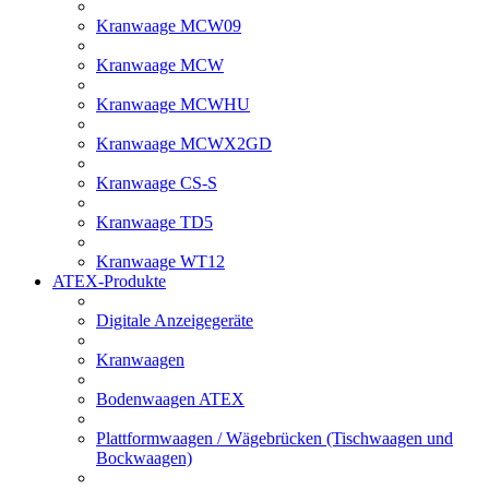
Kranwaage MCW09
Kranwaage MCW
Kranwaage MCWHU
Kranwaage MCWX2GD
Kranwaage CS-S
Kranwaage TD5
Kranwaage WT12
ATEX-Produkte
Digitale Anzeigegeräte
Kranwaagen
Bodenwaagen ATEX
Plattformwaagen / Wägebrücken (Tischwaagen und
Bockwaagen)