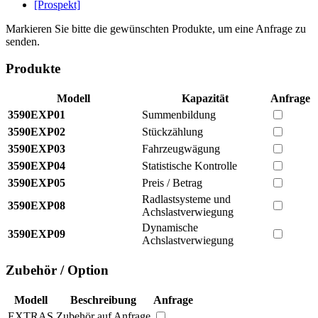
[Prospekt]
Markieren Sie bitte die gewünschten Produkte, um eine Anfrage zu
senden.
Produkte
Modell
Kapazität
Anfrage
3590EXP01
Summenbildung
3590EXP02
Stückzählung
3590EXP03
Fahrzeugwägung
3590EXP04
Statistische Kontrolle
3590EXP05
Preis / Betrag
Radlastsysteme und
3590EXP08
Achslastverwiegung
Dynamische
3590EXP09
Achslastverwiegung
Zubehör / Option
Modell
Beschreibung
Anfrage
EXTRAS
Zubehör auf Anfrage