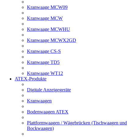
Kranwaage MCW09
Kranwaage MCW
Kranwaage MCWHU
Kranwaage MCWX2GD
Kranwaage CS-S
Kranwaage TD5
Kranwaage WT12
ATEX-Produkte
Digitale Anzeigegeräte
Kranwaagen
Bodenwaagen ATEX
Plattformwaagen / Wägebrücken (Tischwaagen und
Bockwaagen)