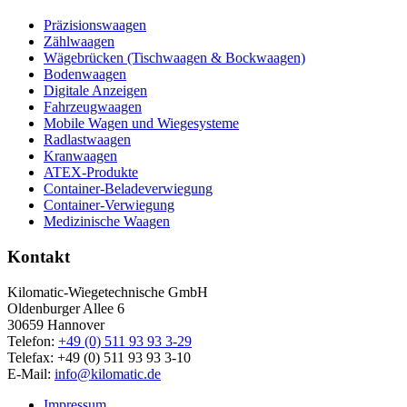
Präzisionswaagen
Zählwaagen
Wägebrücken (Tischwaagen & Bockwaagen)
Bodenwaagen
Digitale Anzeigen
Fahrzeugwaagen
Mobile Wagen und Wiegesysteme
Radlastwaagen
Kranwaagen
ATEX-Produkte
Container-Beladeverwiegung
Container-Verwiegung
Medizinische Waagen
Kontakt
Kilomatic-Wiegetechnische GmbH
Oldenburger Allee 6
30659 Hannover
Telefon:
+49 (0) 511 93 93 3-29
Telefax: +49 (0) 511 93 93 3-10
E-Mail:
info@kilomatic.de
Impressum