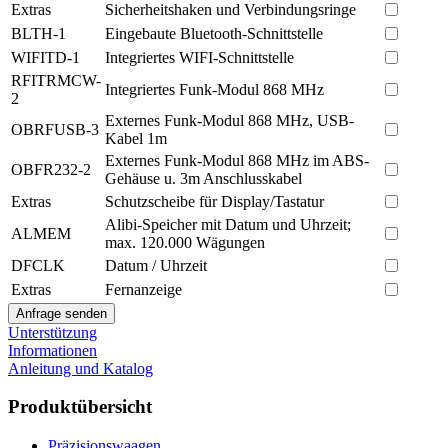
Extras
Sicherheitshaken und Verbindungsringe
BLTH-1
Eingebaute Bluetooth-Schnittstelle
WIFITD-1
Integriertes WIFI-Schnittstelle
RFITRMCW-
Integriertes Funk-Modul 868 MHz
2
Externes Funk-Modul 868 MHz, USB-
OBRFUSB-3
Kabel 1m
Externes Funk-Modul 868 MHz im ABS-
OBFR232-2
Gehäuse u. 3m Anschlusskabel
Extras
Schutzscheibe für Display/Tastatur
Alibi-Speicher mit Datum und Uhrzeit;
ALMEM
max. 120.000 Wägungen
DFCLK
Datum / Uhrzeit
Extras
Fernanzeige
Unterstützung
Informationen
Anleitung und Katalog
Produktübersicht
Präzisionswaagen