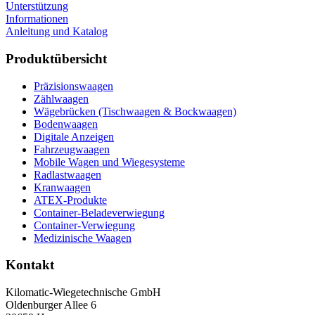
Unterstützung
Informationen
Anleitung und Katalog
Produktübersicht
Präzisionswaagen
Zählwaagen
Wägebrücken (Tischwaagen & Bockwaagen)
Bodenwaagen
Digitale Anzeigen
Fahrzeugwaagen
Mobile Wagen und Wiegesysteme
Radlastwaagen
Kranwaagen
ATEX-Produkte
Container-Beladeverwiegung
Container-Verwiegung
Medizinische Waagen
Kontakt
Kilomatic-Wiegetechnische GmbH
Oldenburger Allee 6