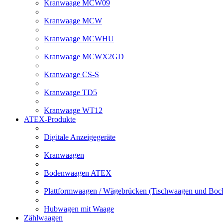
Kranwaage MCW09
Kranwaage MCW
Kranwaage MCWHU
Kranwaage MCWX2GD
Kranwaage CS-S
Kranwaage TD5
Kranwaage WT12
ATEX-Produkte
Digitale Anzeigegeräte
Kranwaagen
Bodenwaagen ATEX
Plattformwaagen / Wägebrücken (Tischwaagen und Bo
Hubwagen mit Waage
Zählwaagen