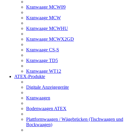
Kranwaage MCW09
Kranwaage MCW
Kranwaage MCWHU
Kranwaage MCWX2GD
Kranwaage CS-S
Kranwaage TD5
Kranwaage WT12
ATEX-Produkte
Digitale Anzeigegeräte
Kranwaagen
Bodenwaagen ATEX
Plattformwaagen / Wägebrücken (Tischwaagen und
Bockwaagen)