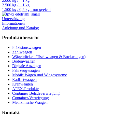
2.000 kg / 1 kg
2.500 kg / 1 kg
1.500 kg / 0,5 kg - nur geeicht
Unterstützung
Informationen
Anleitung und Katalog
Produktübersicht
Präzisionswaagen
Zählwaagen
Wägebrücken (Tischwaagen & Bockwaagen)
Bodenwaagen
Digitale Anzeigen
Fahrzeugwaagen
Mobile Wagen und Wiegesysteme
Radlastwaagen
Kranwaagen
ATEX-Produkte
Container-Beladeverwiegung
Container-Verwiegung
Medizinische Waagen
Kontakt