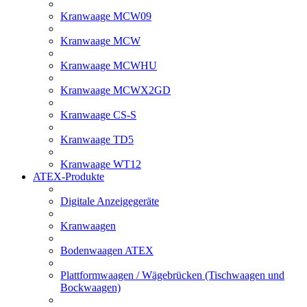
Kranwaage MCW09
Kranwaage MCW
Kranwaage MCWHU
Kranwaage MCWX2GD
Kranwaage CS-S
Kranwaage TD5
Kranwaage WT12
ATEX-Produkte
Digitale Anzeigegeräte
Kranwaagen
Bodenwaagen ATEX
Plattformwaagen / Wägebrücken (Tischwaagen und
Bockwaagen)