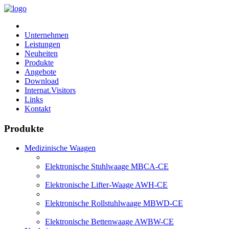
ndung
Unternehmen
rie
Leistungen
Neuheiten
l,
Produkte
Angebote
l
Download
al
Internat.Visitors
gen
Links
n
Kontakt
Produkte
hubwagen
Medizinische Waagen
staplern
ortiert
Elektronische Stuhlwaage MBCA-CE
Elektronische Lifter-Waage AWH-CE
Elektronische Rollstuhlwaage MBWD-CE
Elektronische Bettenwaage AWBW-CE