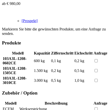
ab € 980,00
[Prospekt]
Markieren Sie bitte die gewünschten Produkte, um eine Anfrage zu
senden.
Produkte
Modell
Kapazität
Ziffernschritt
Eichschritt
Anfrage
103A3L-1208-
600 kg
0,1 kg
0,2 kg
0602CE
103A3L-1208-
1.500 kg
0,2 kg
0,5 kg
1505CE
103A3L-1208-
3.000 kg
0,5 kg
1,0 kg
3010CE
Zubehör / Option
Modell
Beschreibung
Anfrage
ECEM
Werksersteichung