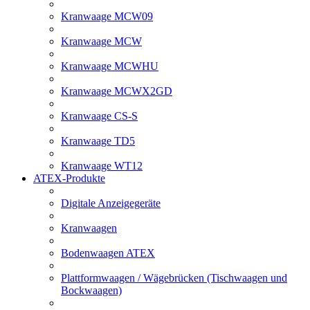
Kranwaage MCW09
Kranwaage MCW
Kranwaage MCWHU
Kranwaage MCWX2GD
Kranwaage CS-S
Kranwaage TD5
Kranwaage WT12
ATEX-Produkte
Digitale Anzeigegeräte
Kranwaagen
Bodenwaagen ATEX
Plattformwaagen / Wägebrücken (Tischwaagen und
Bockwaagen)