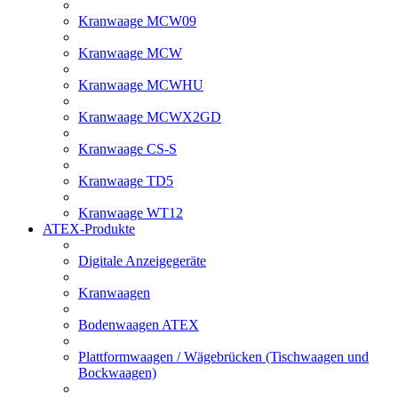
Kranwaage MCW09
Kranwaage MCW
Kranwaage MCWHU
Kranwaage MCWX2GD
Kranwaage CS-S
Kranwaage TD5
Kranwaage WT12
ATEX-Produkte
Digitale Anzeigegeräte
Kranwaagen
Bodenwaagen ATEX
Plattformwaagen / Wägebrücken (Tischwaagen und
Bockwaagen)