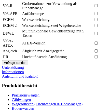
Grubenrahmen zur Verwendung als
503-R
Einbauwaage
503-AFR
Auffahrrampe
ECEM
Werksersteichung
ECEM 2
Werksersteichung zwei Wägebereiche
Multifunktionale Gewichtsanzeige mit 5
DFWL
Tasten
503A-
ATEX-Version
ATEX
Abgleich
Abgleich mit Anzeigegerät
HR
Hochauflösende Ausführung
Unterstützung
Informationen
Anleitung und Katalog
Produktübersicht
Präzisionswaagen
Zählwaagen
Wägebrücken (Tischwaagen & Bockwaagen)
Bodenwaagen