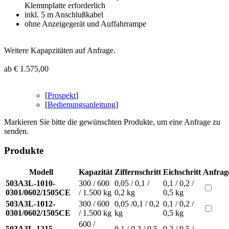
Klemmplatte erforderlich
inkl. 5 m Anschlußkabel
ohne Anzeigegerät und Auffahrrampe
Weitere Kapapzitäten auf Anfrage.
ab € 1.575,00
[
Prospekt
]
[
Bedienungsanleitung
]
Markieren Sie bitte die gewünschten Produkte, um eine Anfrage zu
senden.
Produkte
Modell
Kapazität
Ziffernschritt
Eichschritt
Anfrag
503A3L-1010-
300 / 600
0,05 / 0,1 /
0,1 / 0,2 /
0301/0602/1505CE
/ 1.500 kg
0,2 kg
0,5 kg
503A3L-1012-
300 / 600
0,05 /0,1 / 0,2
0,1 / 0,2 /
0301/0602/1505CE
/ 1.500 kg
kg
0,5 kg
600 /
503A3L-1215-
0,1 / 0,2 / 0,5
0,2 / 0,5 /