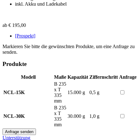
inkl. Akku und Ladekabel
ab € 195,00
[Prospekt]
Markieren Sie bitte die gewünschten Produkte, um eine Anfrage zu
senden.
Produkte
Modell
Maße
Kapazität
Ziffernschritt
Anfrage
B 235
x T
NCL-15K
15.000 g
0,5 g
335
mm
B 235
x T
NCL-30K
30.000 g
1,0 g
335
mm
Unterstützung