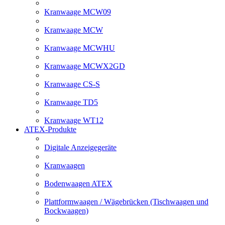
Kranwaage MCW09
Kranwaage MCW
Kranwaage MCWHU
Kranwaage MCWX2GD
Kranwaage CS-S
Kranwaage TD5
Kranwaage WT12
ATEX-Produkte
Digitale Anzeigegeräte
Kranwaagen
Bodenwaagen ATEX
Plattformwaagen / Wägebrücken (Tischwaagen und
Bockwaagen)