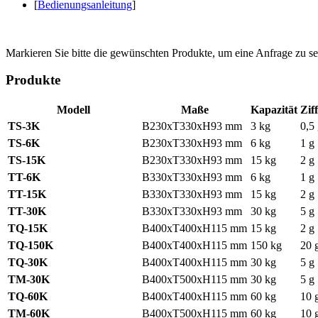
[
Bedienungsanleitung
]
Markieren Sie bitte die gewünschten Produkte, um eine Anfrage zu s
Produkte
Modell
Maße
Kapazität
Zif
TS-3K
B230xT330xH93 mm
3 kg
0,5
TS-6K
B230xT330xH93 mm
6 kg
1 g
TS-15K
B230xT330xH93 mm
15 kg
2 g
TT-6K
B330xT330xH93 mm
6 kg
1 g
TT-15K
B330xT330xH93 mm
15 kg
2 g
TT-30K
B330xT330xH93 mm
30 kg
5 g
TQ-15K
B400xT400xH115 mm
15 kg
2 g
TQ-150K
B400xT400xH115 mm
150 kg
20 
TQ-30K
B400xT400xH115 mm
30 kg
5 g
TM-30K
B400xT500xH115 mm
30 kg
5 g
TQ-60K
B400xT400xH115 mm
60 kg
10 
TM-60K
B400xT500xH115 mm
60 kg
10 