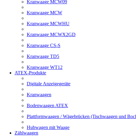
Kranwaage MCW09
Kranwaage MCW
Kranwaage MCWHU
Kranwaage MCWX2GD
Kranwaage CS-S
Kranwaage TD5
Kranwaage WT12
ATEX-Produkte
Digitale Anzeigegeräte
Kranwaagen
Bodenwaagen ATEX
Plattformwaagen / Wägebrücken (Tischwaagen und Bo
Hubwagen mit Waage
Zählwaagen