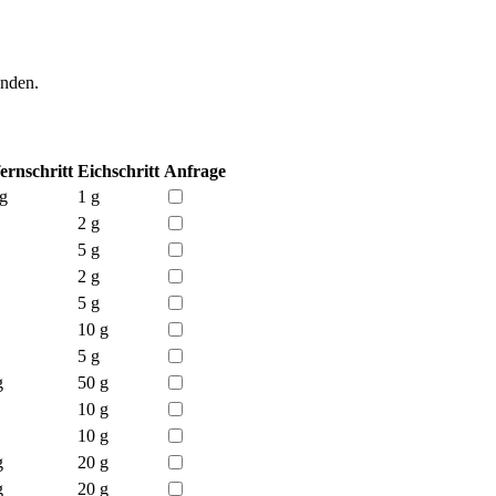
enden.
fernschritt
Eichschritt
Anfrage
 g
1 g
2 g
5 g
2 g
5 g
10 g
5 g
g
50 g
10 g
10 g
g
20 g
g
20 g