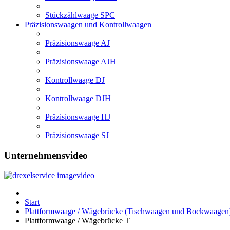
Stückzählwaage SPC
Präzisionswaagen und Kontrollwaagen
Präzisionswaage AJ
Präzisionswaage AJH
Kontrollwaage DJ
Kontrollwaage DJH
Präzisionswaage HJ
Präzisionswaage SJ
Unternehmensvideo
Start
Plattformwaage / Wägebrücke (Tischwaagen und Bockwaagen
Plattformwaage / Wägebrücke T