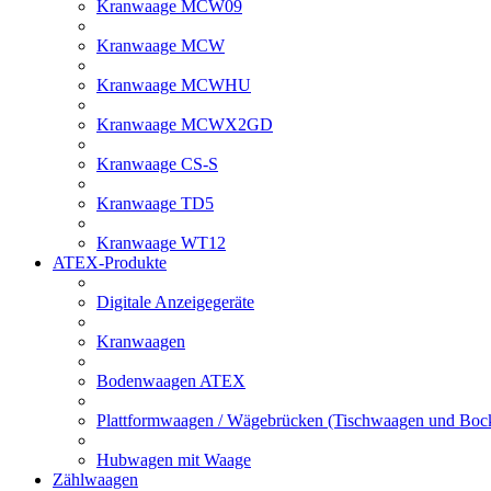
Kranwaage MCW09
Kranwaage MCW
Kranwaage MCWHU
Kranwaage MCWX2GD
Kranwaage CS-S
Kranwaage TD5
Kranwaage WT12
ATEX-Produkte
Digitale Anzeigegeräte
Kranwaagen
Bodenwaagen ATEX
Plattformwaagen / Wägebrücken (Tischwaagen und Bo
Hubwagen mit Waage
Zählwaagen