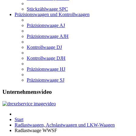
Stückzählwaage SPC
Präzisionswaagen und Kontrollwaagen
Präzisionswaage AJ
Präzisionswaage AJH
Kontrollwaage DJ
Kontrollwaage DJH
Präzisionswaage HJ
Präzisionswaage SJ
Unternehmensvideo
Start
Radlastwaagen, Achslastwaagen und LKW-Waagen
Radlastwaage WWSF