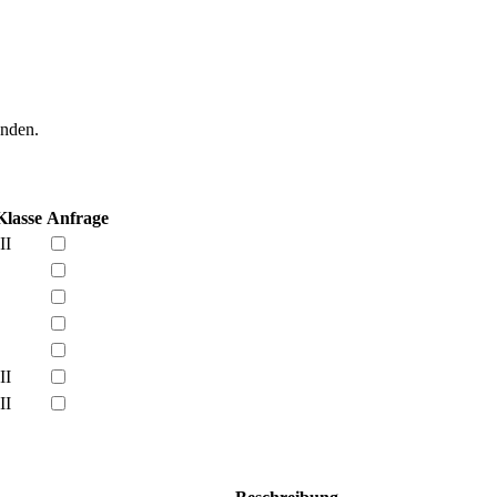
enden.
Klasse
Anfrage
II
II
II