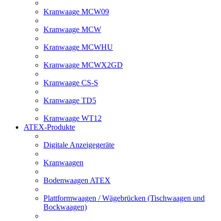
Kranwaage MCW09
Kranwaage MCW
Kranwaage MCWHU
Kranwaage MCWX2GD
Kranwaage CS-S
Kranwaage TD5
Kranwaage WT12
ATEX-Produkte
Digitale Anzeigegeräte
Kranwaagen
Bodenwaagen ATEX
Plattformwaagen / Wägebrücken (Tischwaagen und
Bockwaagen)