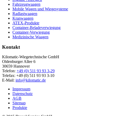
Fahrzeugwaagen
Mobile Wagen und Wiegesysteme
Radlastwaagen
Kranwaagen
ATEX-Produkte
Container-Beladeverwiegung
Container-Verwiegung
Medizinische Waagen
Kontakt
Kilomatic-Wiegetechnische GmbH
Oldenburger Allee 6
30659 Hannover
Telefon:
+49 (0) 511 93 93 3-29
Telefax: +49 (0) 511 93 93 3-10
E-Mail:
info@kilomatic.de
Impressum
Datenschutz
AGB
Sitemap
Produkte