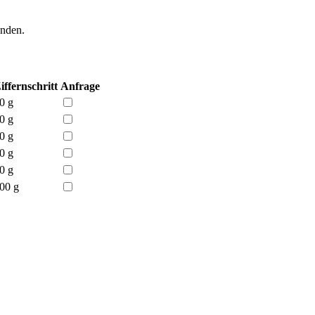
enden.
iffernschritt
Anfrage
0 g
0 g
0 g
0 g
0 g
00 g