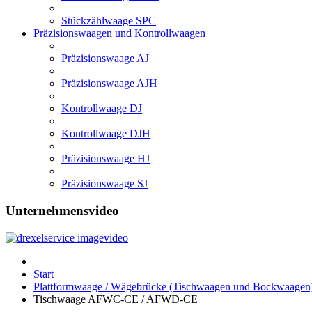
Stückzählwaage SPC
Präzisionswaagen und Kontrollwaagen
Präzisionswaage AJ
Präzisionswaage AJH
Kontrollwaage DJ
Kontrollwaage DJH
Präzisionswaage HJ
Präzisionswaage SJ
Unternehmensvideo
Start
Plattformwaage / Wägebrücke (Tischwaagen und Bockwaagen
Tischwaage AFWC-CE / AFWD-CE