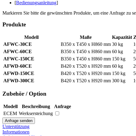
[
Bedienungsanleitung
]
Markieren Sie bitte die gewünschten Produkte, um eine Anfrage zu s
Produkte
Modell
Maße
Kapazität
Z
AFWC-30CE
B350 x T450 x H860 mm
30 kg
1
AFWC-60CE
B350 x T450 x H860 mm
60 kg
2
AFWC-150CE
B350 x T450 x H860 mm
150 kg
5
AFWD-60CE
B420 x T520 x H920 mm
60 kg
2
AFWD-150CE
B420 x T520 x H920 mm
150 kg
5
AFWD-300CE
B420 x T520 x H920 mm
300 kg
1
Zubehör / Option
Modell
Beschreibung
Anfrage
ECEM
Werksersteichung
Unterstützung
Informationen