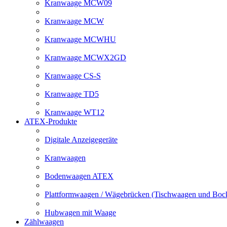
Kranwaage MCW09
Kranwaage MCW
Kranwaage MCWHU
Kranwaage MCWX2GD
Kranwaage CS-S
Kranwaage TD5
Kranwaage WT12
ATEX-Produkte
Digitale Anzeigegeräte
Kranwaagen
Bodenwaagen ATEX
Plattformwaagen / Wägebrücken (Tischwaagen und Bo
Hubwagen mit Waage
Zählwaagen