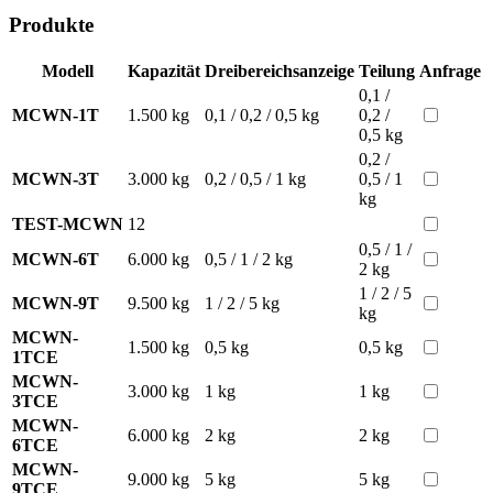
Produkte
Modell
Kapazität
Dreibereichsanzeige
Teilung
Anfrage
0,1 /
MCWN-1T
1.500 kg
0,1 / 0,2 / 0,5 kg
0,2 /
0,5 kg
0,2 /
MCWN-3T
3.000 kg
0,2 / 0,5 / 1 kg
0,5 / 1
kg
TEST-MCWN
12
0,5 / 1 /
MCWN-6T
6.000 kg
0,5 / 1 / 2 kg
2 kg
1 / 2 / 5
MCWN-9T
9.500 kg
1 / 2 / 5 kg
kg
MCWN-
1.500 kg
0,5 kg
0,5 kg
1TCE
MCWN-
3.000 kg
1 kg
1 kg
3TCE
MCWN-
6.000 kg
2 kg
2 kg
6TCE
MCWN-
9.000 kg
5 kg
5 kg
9TCE