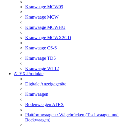
Kranwaage MCW09
Kranwaage MCW
Kranwaage MCWHU
Kranwaage MCWX2GD
Kranwaage CS-S
Kranwaage TD5
Kranwaage WT12
ATEX-Produkte
Digitale Anzeigegeräte
Kranwaagen
Bodenwaagen ATEX
Plattformwaagen / Wägebrücken (Tischwaagen und
Bockwaagen)