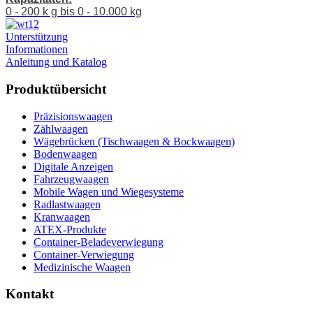
0 - 200 k g bis 0 - 10.000 kg
Unterstützung
Informationen
Anleitung und Katalog
Produktübersicht
Präzisionswaagen
Zählwaagen
Wägebrücken (Tischwaagen & Bockwaagen)
Bodenwaagen
Digitale Anzeigen
Fahrzeugwaagen
Mobile Wagen und Wiegesysteme
Radlastwaagen
Kranwaagen
ATEX-Produkte
Container-Beladeverwiegung
Container-Verwiegung
Medizinische Waagen
Kontakt