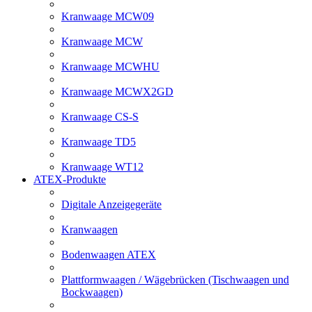
Kranwaage MCW09
Kranwaage MCW
Kranwaage MCWHU
Kranwaage MCWX2GD
Kranwaage CS-S
Kranwaage TD5
Kranwaage WT12
ATEX-Produkte
Digitale Anzeigegeräte
Kranwaagen
Bodenwaagen ATEX
Plattformwaagen / Wägebrücken (Tischwaagen und
Bockwaagen)