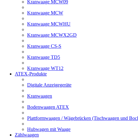
Kranwaage MCW09
Kranwaage MCW
Kranwaage MCWHU
Kranwaage MCWX2GD
Kranwaage CS-S
Kranwaage TD5
Kranwaage WT12
ATEX-Produkte
Digitale Anzeigegeräte
Kranwaagen
Bodenwaagen ATEX
Plattformwaagen / Wägebrücken (Tischwaagen und Bo
Hubwagen mit Waage
Zählwaagen