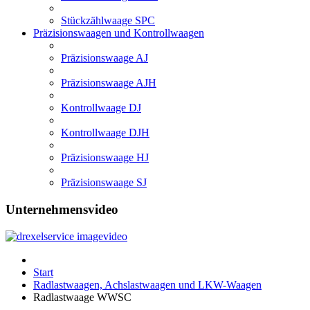
Stückzählwaage SPC
Präzisionswaagen und Kontrollwaagen
Präzisionswaage AJ
Präzisionswaage AJH
Kontrollwaage DJ
Kontrollwaage DJH
Präzisionswaage HJ
Präzisionswaage SJ
Unternehmensvideo
Start
Radlastwaagen, Achslastwaagen und LKW-Waagen
Radlastwaage WWSC