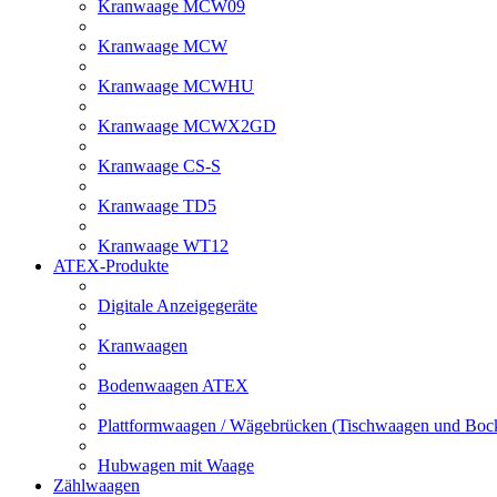
Kranwaage MCW09
Kranwaage MCW
Kranwaage MCWHU
Kranwaage MCWX2GD
Kranwaage CS-S
Kranwaage TD5
Kranwaage WT12
ATEX-Produkte
Digitale Anzeigegeräte
Kranwaagen
Bodenwaagen ATEX
Plattformwaagen / Wägebrücken (Tischwaagen und Bo
Hubwagen mit Waage
Zählwaagen