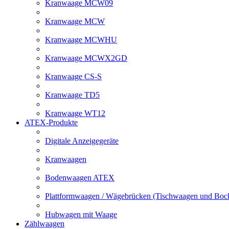
Kranwaage MCW09
Kranwaage MCW
Kranwaage MCWHU
Kranwaage MCWX2GD
Kranwaage CS-S
Kranwaage TD5
Kranwaage WT12
ATEX-Produkte
Digitale Anzeigegeräte
Kranwaagen
Bodenwaagen ATEX
Plattformwaagen / Wägebrücken (Tischwaagen und Bo
Hubwagen mit Waage
Zählwaagen