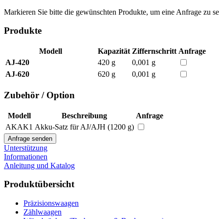
Markieren Sie bitte die gewünschten Produkte, um eine Anfrage zu s
Produkte
Modell
Kapazität
Ziffernschritt
Anfrage
AJ-420
420 g
0,001 g
AJ-620
620 g
0,001 g
Zubehör / Option
Modell
Beschreibung
Anfrage
AKAK1
Akku-Satz für AJ/AJH (1200 g)
Unterstützung
Informationen
Anleitung und Katalog
Produktübersicht
Präzisionswaagen
Zählwaagen