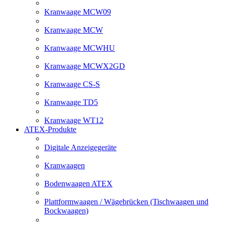
Kranwaage MCW09
Kranwaage MCW
Kranwaage MCWHU
Kranwaage MCWX2GD
Kranwaage CS-S
Kranwaage TD5
Kranwaage WT12
ATEX-Produkte
Digitale Anzeigegeräte
Kranwaagen
Bodenwaagen ATEX
Plattformwaagen / Wägebrücken (Tischwaagen und
Bockwaagen)