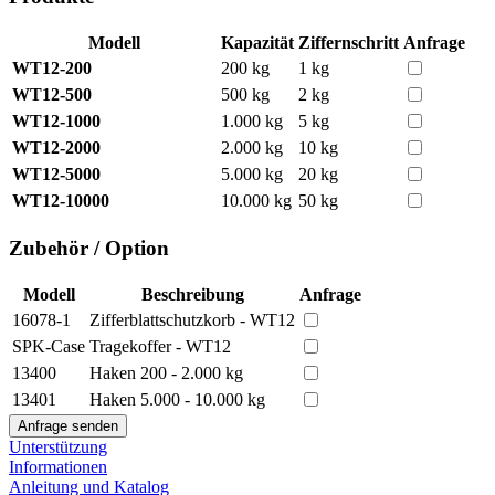
Modell
Kapazität
Ziffernschritt
Anfrage
WT12-200
200 kg
1 kg
WT12-500
500 kg
2 kg
WT12-1000
1.000 kg
5 kg
WT12-2000
2.000 kg
10 kg
WT12-5000
5.000 kg
20 kg
WT12-10000
10.000 kg
50 kg
Zubehör / Option
Modell
Beschreibung
Anfrage
16078-1
Zifferblattschutzkorb - WT12
SPK-Case
Tragekoffer - WT12
13400
Haken 200 - 2.000 kg
13401
Haken 5.000 - 10.000 kg
Unterstützung
Informationen
Anleitung und Katalog