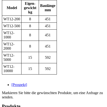
Eigen-
Baulänge
Model
gewicht
mm
kg
WT12-200
8
451
WT12-500
8
451
WT12-
8
451
1000
WT12-
8
451
2000
WT12-
15
592
5000
WT12-
15
592
10000
[Prospekt]
Markieren Sie bitte die gewünschten Produkte, um eine Anfrage zu
senden.
Produkte