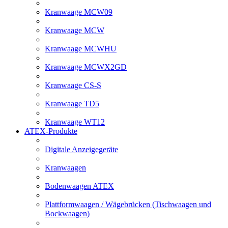
Kranwaage MCW09
Kranwaage MCW
Kranwaage MCWHU
Kranwaage MCWX2GD
Kranwaage CS-S
Kranwaage TD5
Kranwaage WT12
ATEX-Produkte
Digitale Anzeigegeräte
Kranwaagen
Bodenwaagen ATEX
Plattformwaagen / Wägebrücken (Tischwaagen und
Bockwaagen)