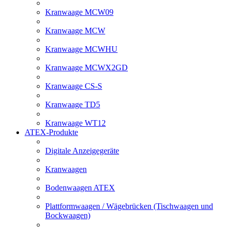
Kranwaage MCW09
Kranwaage MCW
Kranwaage MCWHU
Kranwaage MCWX2GD
Kranwaage CS-S
Kranwaage TD5
Kranwaage WT12
ATEX-Produkte
Digitale Anzeigegeräte
Kranwaagen
Bodenwaagen ATEX
Plattformwaagen / Wägebrücken (Tischwaagen und
Bockwaagen)