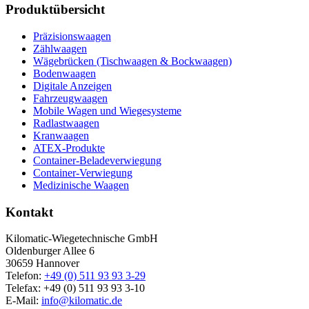
Produktübersicht
Präzisionswaagen
Zählwaagen
Wägebrücken (Tischwaagen & Bockwaagen)
Bodenwaagen
Digitale Anzeigen
Fahrzeugwaagen
Mobile Wagen und Wiegesysteme
Radlastwaagen
Kranwaagen
ATEX-Produkte
Container-Beladeverwiegung
Container-Verwiegung
Medizinische Waagen
Kontakt
Kilomatic-Wiegetechnische GmbH
Oldenburger Allee 6
30659 Hannover
Telefon:
+49 (0) 511 93 93 3-29
Telefax: +49 (0) 511 93 93 3-10
E-Mail:
info@kilomatic.de