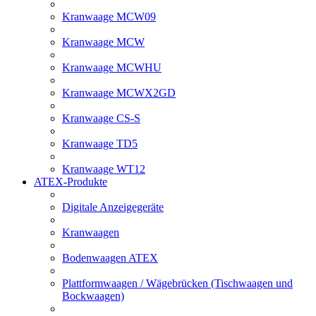
Kranwaage MCW09
Kranwaage MCW
Kranwaage MCWHU
Kranwaage MCWX2GD
Kranwaage CS-S
Kranwaage TD5
Kranwaage WT12
ATEX-Produkte
Digitale Anzeigegeräte
Kranwaagen
Bodenwaagen ATEX
Plattformwaagen / Wägebrücken (Tischwaagen und
Bockwaagen)