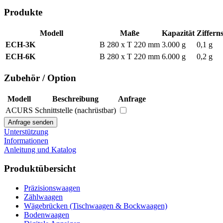
Produkte
Modell
Maße
Kapazität
Zifferns
ECH-3K
B 280 x T 220 mm
3.000 g
0,1 g
ECH-6K
B 280 x T 220 mm
6.000 g
0,2 g
Zubehör / Option
Modell
Beschreibung
Anfrage
ACURS
Schnittstelle (nachrüstbar)
Unterstützung
Informationen
Anleitung und Katalog
Produktübersicht
Präzisionswaagen
Zählwaagen
Wägebrücken (Tischwaagen & Bockwaagen)
Bodenwaagen