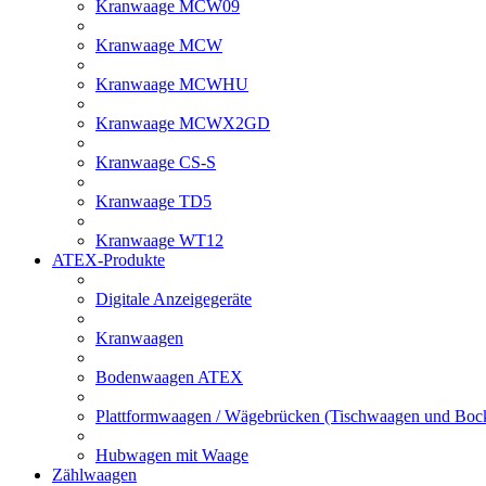
Kranwaage MCW09
Kranwaage MCW
Kranwaage MCWHU
Kranwaage MCWX2GD
Kranwaage CS-S
Kranwaage TD5
Kranwaage WT12
ATEX-Produkte
Digitale Anzeigegeräte
Kranwaagen
Bodenwaagen ATEX
Plattformwaagen / Wägebrücken (Tischwaagen und Bo
Hubwagen mit Waage
Zählwaagen