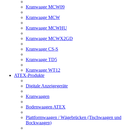
Kranwaage MCW09
Kranwaage MCW
Kranwaage MCWHU
Kranwaage MCWX2GD
Kranwaage CS-S
Kranwaage TD5
Kranwaage WT12
ATEX-Produkte
Digitale Anzeigegeräte
Kranwaagen
Bodenwaagen ATEX
Plattformwaagen / Wägebrücken (Tischwaagen und
Bockwaagen)