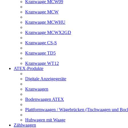
Kranwaage MCW09
Kranwaage MCW
Kranwaage MCWHU
Kranwaage MCWX2GD
Kranwaage CS-S
Kranwaage TD5
Kranwaage WT12
ATEX-Produkte
Digitale Anzeigegeräte
Kranwaagen
Bodenwaagen ATEX
Plattformwaagen / Wägebrücken (Tischwaagen und Bo
Hubwagen mit Waage
Zählwaagen