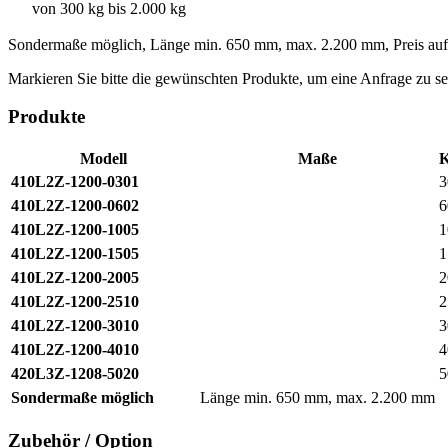
von 300 kg bis 2.000 kg
Sondermaße möglich, Länge min. 650 mm, max. 2.200 mm, Preis auf
Markieren Sie bitte die gewünschten Produkte, um eine Anfrage zu s
Produkte
Modell
Maße
K
410L2Z-1200-0301
3
410L2Z-1200-0602
6
410L2Z-1200-1005
1
410L2Z-1200-1505
1
410L2Z-1200-2005
2
410L2Z-1200-2510
2
410L2Z-1200-3010
3
410L2Z-1200-4010
4
420L3Z-1208-5020
5
Sondermaße möglich
Länge min. 650 mm, max. 2.200 mm
Zubehör / Option