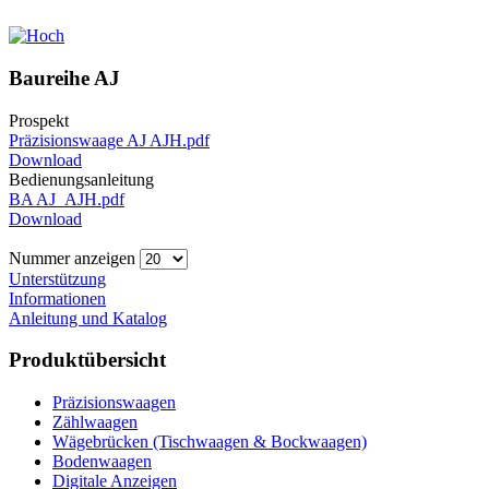
Baureihe AJ
Prospekt
Präzisionswaage AJ AJH.pdf
Download
Bedienungsanleitung
BA AJ_AJH.pdf
Download
Nummer anzeigen
Unterstützung
Informationen
Anleitung und Katalog
Produktübersicht
Präzisionswaagen
Zählwaagen
Wägebrücken (Tischwaagen & Bockwaagen)
Bodenwaagen
Digitale Anzeigen