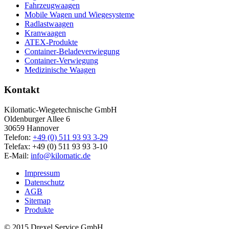
Fahrzeugwaagen
Mobile Wagen und Wiegesysteme
Radlastwaagen
Kranwaagen
ATEX-Produkte
Container-Beladeverwiegung
Container-Verwiegung
Medizinische Waagen
Kontakt
Kilomatic-Wiegetechnische GmbH
Oldenburger Allee 6
30659 Hannover
Telefon:
+49 (0) 511 93 93 3-29
Telefax: +49 (0) 511 93 93 3-10
E-Mail:
info@kilomatic.de
Impressum
Datenschutz
AGB
Sitemap
Produkte
© 2015 Drexel Service GmbH