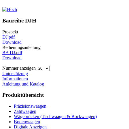
Baureihe DJH
Prospekt
DJ.pdf
Download
Bedienungsanleitung
BA DJ.pdf
Download
Nummer anzeigen
Unterstützung
Informationen
Anleitung und Katalog
Produktübersicht
Präzisionswaagen
Zählwaagen
Wägebrücken (Tischwaagen & Bockwaagen)
Bodenwaagen
Digitale Anzeigen