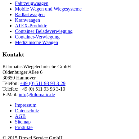
Fahrzeugwaagen
Mobile Wagen und Wiegesysteme
Radlastwaagen
Kranwaagen
ATEX-Produkte
Container-Beladeverwiegung
Container-Verwiegung
Medizinische Waagen
Kontakt
Kilomatic-Wiegetechnische GmbH
Oldenburger Allee 6
30659 Hannover
Telefon:
+49 (0) 511 93 93 3-29
Telefax: +49 (0) 511 93 93 3-10
E-Mail:
info@kilomatic.de
Impressum
Datenschutz
AGB
Sitemap
Produkte
© 2015 Drexel Service GmbH