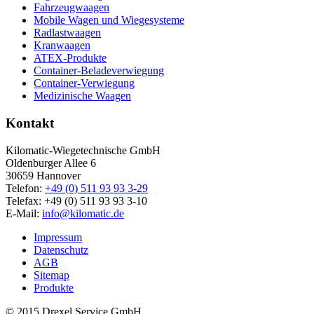
Fahrzeugwaagen
Mobile Wagen und Wiegesysteme
Radlastwaagen
Kranwaagen
ATEX-Produkte
Container-Beladeverwiegung
Container-Verwiegung
Medizinische Waagen
Kontakt
Kilomatic-Wiegetechnische GmbH
Oldenburger Allee 6
30659 Hannover
Telefon:
+49 (0) 511 93 93 3-29
Telefax: +49 (0) 511 93 93 3-10
E-Mail:
info@kilomatic.de
Impressum
Datenschutz
AGB
Sitemap
Produkte
© 2015 Drexel Service GmbH