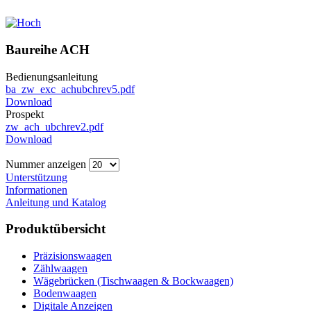
Baureihe ACH
Bedienungsanleitung
ba_zw_exc_achubchrev5.pdf
Download
Prospekt
zw_ach_ubchrev2.pdf
Download
Nummer anzeigen
Unterstützung
Informationen
Anleitung und Katalog
Produktübersicht
Präzisionswaagen
Zählwaagen
Wägebrücken (Tischwaagen & Bockwaagen)
Bodenwaagen
Digitale Anzeigen