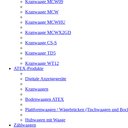
Kranwaage MCW09
Kranwaage MCW
Kranwaage MCWHU
Kranwaage MCWX2GD
Kranwaage CS-S
Kranwaage TD5
Kranwaage WT12
ATEX-Produkte
Digitale Anzeigegeräte
Kranwaagen
Bodenwaagen ATEX
Plattformwaagen / Wägebrücken (Tischwaagen und Bo
Hubwagen mit Waage
Zählwaagen