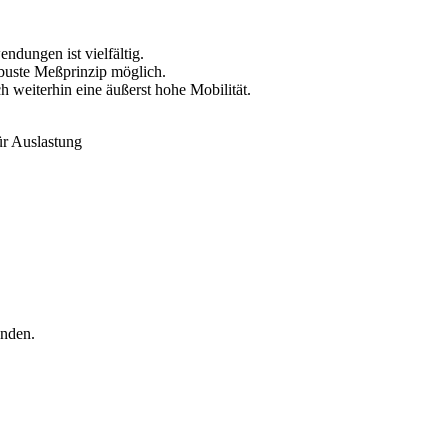
dungen ist vielfältig.
obuste Meßprinzip möglich.
 weiterhin eine äußerst hohe Mobilität.
ür Auslastung
enden.