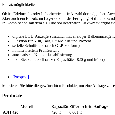
Einsatzmöglichkeiten
Ob im Edelmetall- oder Laborbereich, die Anzahl der möglichen Anwen
Aber auch ein Einsatz im Lager oder in der Fertigung ist durch das r
In Kombination mit dem als Zubehör lieferbaren Akku-Pack ergibt sich
digitale LCD-Anzeige zusätzlich mit analoger Balkenanzeige f
Funktion für Null, Tara, Plus/Minus und Prozent
serielle Schnittstelle (auch GLP-konform)
mit integriertem Prüfgewicht
automatische Nullpunktstabilisierung
inkl. Steckernetzteil (außer Kapazitäten 820 g und höher)
[Prospekt]
Markieren Sie bitte die gewünschten Produkte, um eine Anfrage zu s
Produkte
Modell
Kapazität
Ziffernschritt
Anfrage
AJH-420
420 g
0,001 g