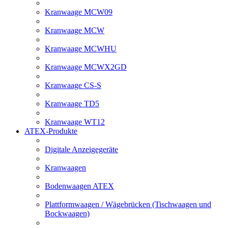
Kranwaage MCW09
Kranwaage MCW
Kranwaage MCWHU
Kranwaage MCWX2GD
Kranwaage CS-S
Kranwaage TD5
Kranwaage WT12
ATEX-Produkte
Digitale Anzeigegeräte
Kranwaagen
Bodenwaagen ATEX
Plattformwaagen / Wägebrücken (Tischwaagen und
Bockwaagen)