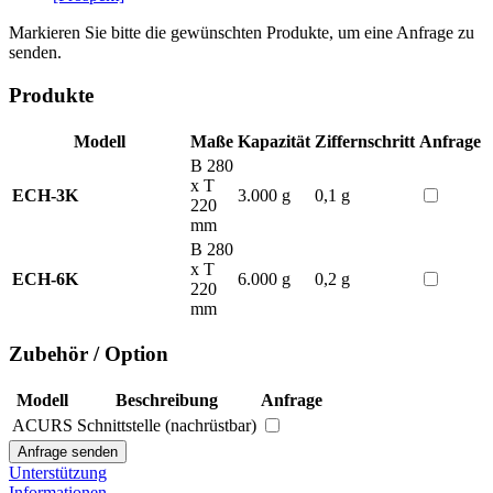
Markieren Sie bitte die gewünschten Produkte, um eine Anfrage zu
senden.
Produkte
Modell
Maße
Kapazität
Ziffernschritt
Anfrage
B 280
x T
ECH-3K
3.000 g
0,1 g
220
mm
B 280
x T
ECH-6K
6.000 g
0,2 g
220
mm
Zubehör / Option
Modell
Beschreibung
Anfrage
ACURS
Schnittstelle (nachrüstbar)
Unterstützung
Informationen