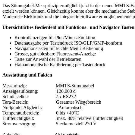
Das Stimmgabel-Messprinzip ermöglicht jetzt in der neuen MMTS-Ba
erzielt werden können. Gleichzeitig konnte aber die mechanische Sta
Modernste Elektronik und die integrierte Software ermöglichen eine p
Übersichtliches Bedienfeld mit Funktions– und Navigator-Tasten
Kontrollanzeigen für Plus/Minus-Funktion
Datenausgabe per Tastendruck ISO/GLP/GMP-konform
Navigationstasten für leichte Menü-Bedienung
Grosse, gut ablesbare Fluoreszent-Anzeige
Taste zur Anwahl der Betriebsarten
Halbautomatische Kalibrierung per Tastendruck
Ausstattung und Fakten
Messprinzip: MMTS-Stimmgabel
Anzeigeauflösung: 120.000 d
Schnittstellen: 2 x RS232
Tara-Bereich: Gesamter Wiegebereich
Nullpunkt-Abgleich: Automatisch
Temperaturbereich: 0 bis +40°C
Luftfeuchtigkeit: max. 80% relative Luftfeuchtigkeit
Stromversorgung: Steckernetzteil 230 V
Zubehör: Akkubetrieb