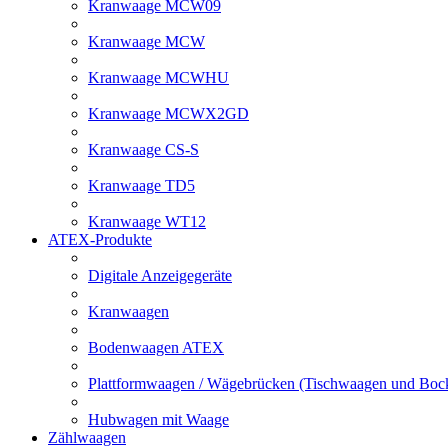
Kranwaage MCW09
Kranwaage MCW
Kranwaage MCWHU
Kranwaage MCWX2GD
Kranwaage CS-S
Kranwaage TD5
Kranwaage WT12
ATEX-Produkte
Digitale Anzeigegeräte
Kranwaagen
Bodenwaagen ATEX
Plattformwaagen / Wägebrücken (Tischwaagen und Bo
Hubwagen mit Waage
Zählwaagen