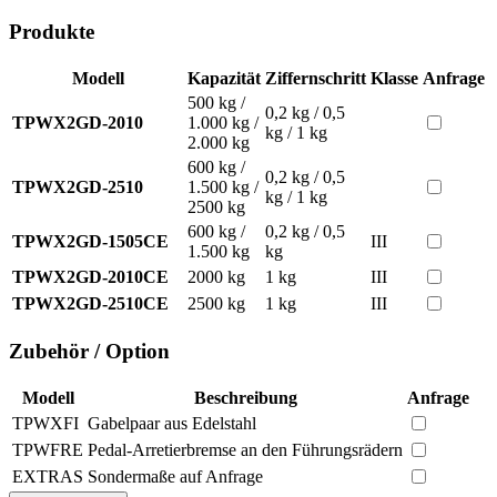
Produkte
Modell
Kapazität
Ziffernschritt
Klasse
Anfrage
500 kg /
0,2 kg / 0,5
TPWX2GD-2010
1.000 kg /
kg / 1 kg
2.000 kg
600 kg /
0,2 kg / 0,5
TPWX2GD-2510
1.500 kg /
kg / 1 kg
2500 kg
600 kg /
0,2 kg / 0,5
TPWX2GD-1505CE
III
1.500 kg
kg
TPWX2GD-2010CE
2000 kg
1 kg
III
TPWX2GD-2510CE
2500 kg
1 kg
III
Zubehör / Option
Modell
Beschreibung
Anfrage
TPWXFI
Gabelpaar aus Edelstahl
TPWFRE
Pedal-Arretierbremse an den Führungsrädern
EXTRAS
Sondermaße auf Anfrage