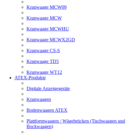
Kranwaage MCW09
Kranwaage MCW
Kranwaage MCWHU
Kranwaage MCWX2GD
Kranwaage CS-S
Kranwaage TD5
Kranwaage WT12
ATEX-Produkte
Digitale Anzeigegeräte
Kranwaagen
Bodenwaagen ATEX
Plattformwaagen / Wägebrücken (Tischwaagen und
Bockwaagen)