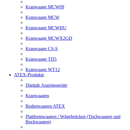
Kranwaage MCW09
Kranwaage MCW
Kranwaage MCWHU
Kranwaage MCWX2GD
Kranwaage CS-S
Kranwaage TD5
Kranwaage WT12
ATEX-Produkte
Digitale Anzeigegeräte
Kranwaagen
Bodenwaagen ATEX
Plattformwaagen / Wägebrücken (Tischwaagen und
Bockwaagen)